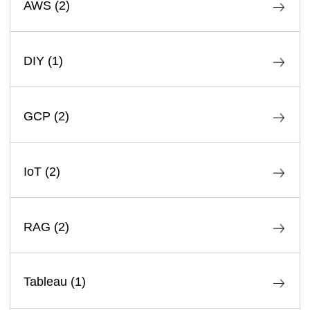
AWS
(
2
)
DIY
(
1
)
GCP
(
2
)
IoT
(
2
)
RAG
(
2
)
Tableau
(
1
)