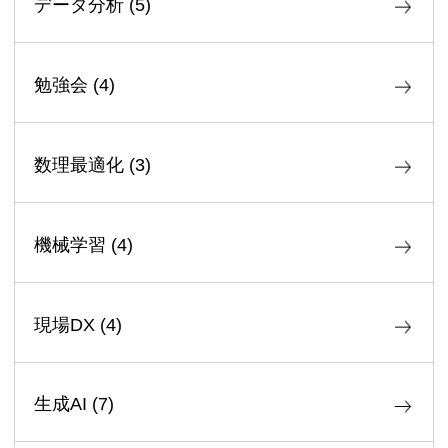
データ分析
(
5
)
勉強会
(
4
)
数理最適化
(
3
)
機械学習
(
4
)
現場DX
(
4
)
生成AI
(
7
)