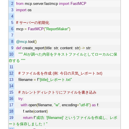
from
mcp
.
server
.
fastmcp
import
FastMCP
import
os
# サーバーの初期化
mcp
=
FastMCP
(
"ReportMaker"
)
@mcp
.
tool
()
def
create_report
(
title
:
str
,
content
:
str
)
->
str
:
""" AIが調べた内容をテキストファイルとしてローカルに保
存する """
# ファイル名を作成 (例: 今日の天気_レポート.txt)
filename
=
f
"{title}_レポート.txt"
# カレントディレクトリにファイルを書き込み
try
:
with
open
(
filename
,
"w"
,
encoding
=
"utf-8"
)
as
f
:
f
.
write
(
content
)
return
f
"成功: '{filename}' というファイルを作成し、レポ
ートを保存しました！"