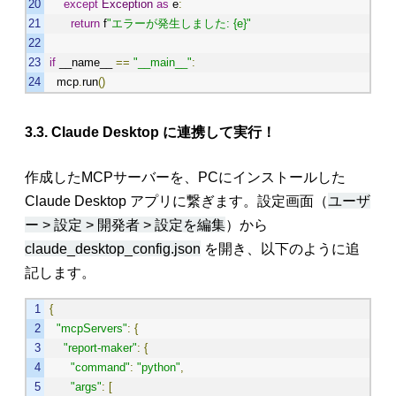
except
Exception
as
e
:
return
f
"エラーが発生しました: {e}"
if
__name__
==
"__main__"
:
mcp
.
run
()
3.3. Claude Desktop に連携して実行！
作成したMCPサーバーを、PCにインストールした
Claude Desktop アプリに繋ぎます。設定画面（
ユーザ
ー > 設定 > 開発者 > 設定を編集
）から
claude_desktop_config.json
を開き、以下のように追
記します。
{
"mcpServers"
:
{
"report-maker"
:
{
"command"
:
"python"
,
"args"
:
[