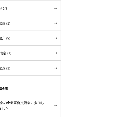
I
(
7
)
認識
(
1
)
紹介
(
9
)
/検定
(
1
)
認識
(
1
)
記事
学会の企業事例交流会に参加し
ました