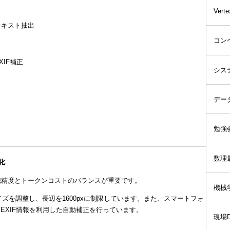
。
Verte
とテキスト抽出
コン
XIF補正
シス
デー
勉強
数理
化
、認識精度とトークンコストのバランスが重要です。
機械
像サイズを調整し、長辺を1600pxに制限しています。また、スマートフォ
EXIF情報を利用した自動補正を行っています。
現場