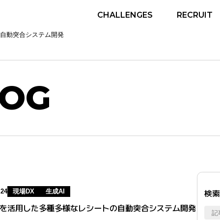
CHALLENGES
RECRUIT
の自動突合システム開発
LOG
検索
.24
現場DX
生成AI
Iを活用した多種多様なレシートの自動突合システム開発