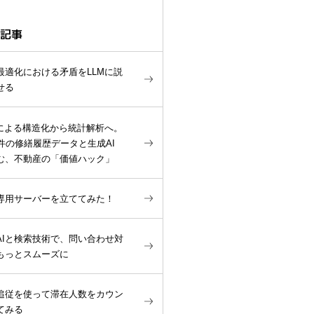
記事
最適化における矛盾をLLMに説
せる
Mによる構造化から統計解析へ。
万件の修繕履歴データと生成AI
む、不動産の「価値ハック」
専用サーバーを立ててみた！
AIと検索技術で、問い合わせ対
もっとスムーズに
追従を使って滞在人数をカウン
てみる