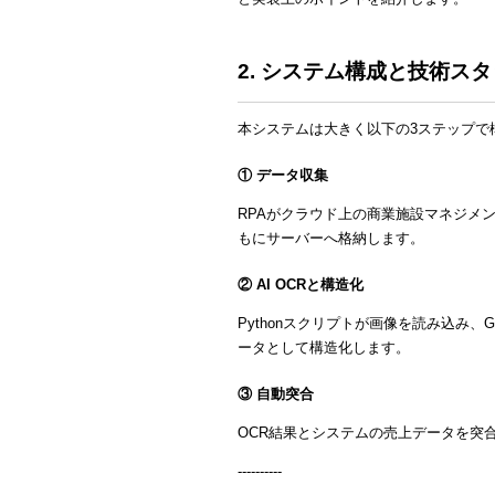
2. システム構成と技術ス
本システムは大きく以下の3ステップで
① データ収集
RPAがクラウド上の商業施設マネジメ
もにサーバーへ格納します。
② AI OCRと構造化
Pythonスクリプトが画像を読み込み、
ータとして構造化します。
③ 自動突合
OCR結果とシステムの売上データを突合
----------