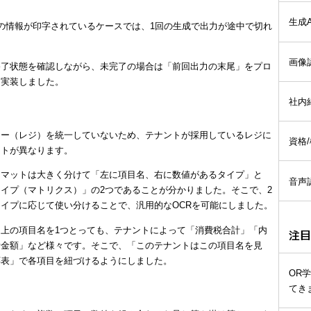
生成A
の情報が印字されているケースでは、1回の生成で出力が途中で切れ
画像
終了状態を確認しながら、未完了の場合は「前回出力の末尾」をプロ
を実装しました。
社内
ター（レジ）を統一していないため、テナントが採用しているレジに
資格
ットが異なります。
ーマットは大きく分けて「左に項目名、右に数値があるタイプ」と
音声
イプ（マトリクス）」の2つであることが分かりました。そこで、2
イプに応じて使い分けることで、汎用的なOCRを可能にしました。
上の項目名を1つとっても、テナントによって「消費税合計」「内
注目
計金額」など様々です。そこで、「このテナントはこの項目名を見
応表」で各項目を紐づけるようにしました。
OR
てき