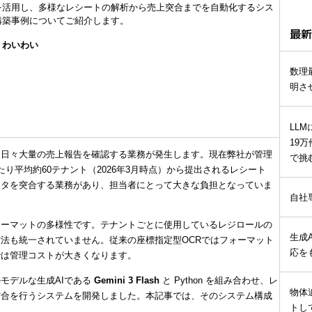
Iを活用し、多様なレシートの解析から売上突合までを自動化するシス
構築事例についてご紹介します。
最新
：
わいわい
数理
明さ
LL
19
、日々大量の売上報告を確認する業務が発生します。現在弊社が管理
で挑
り平均約60テナント（2026年3月時点）から提出されるレシート
ータを突合する業務があり、担当者にとって大きな負担となっていま
自社
ォーマットの多様性です。テナントごとに使用しているレジロールの
生成
法も統一されていません。従来の座標指定型OCRではフォーマット
応を
では管理コストが大きくなります。
モデルな生成AIである
Gemini 3 Flash
と Python を組み合わせ、レ
物体
突合を行うシステムを開発しました。本記事では、そのシステム構成
トし