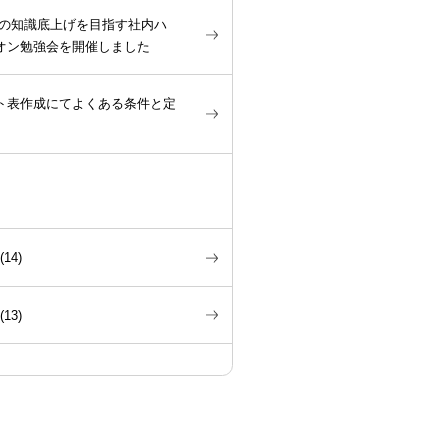
Sの知識底上げを目指す社内ハ
オン勉強会を開催しました
ト表作成にてよくある条件と定
(
14
)
(
13
)