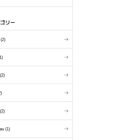
ゴリー
(
2
)
1
)
(
2
)
2
)
(
2
)
au
(
1
)