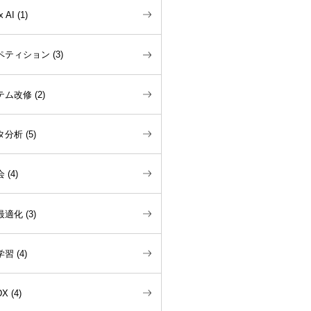
x AI
(
1
)
ペティション
(
3
)
テム改修
(
2
)
タ分析
(
5
)
会
(
4
)
最適化
(
3
)
学習
(
4
)
DX
(
4
)