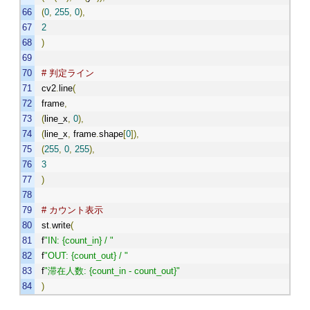
(
0
,
255
,
0
),
2
)
# 判定ライン
cv2
.
line
(
frame
,
(
line_x
,
0
),
(
line_x
,
frame
.
shape
[
0
]),
(
255
,
0
,
255
),
3
)
# カウント表示
st
.
write
(
f
"IN: {count_in} / "
f
"OUT: {count_out} / "
f
"滞在人数: {count_in - count_out}"
)