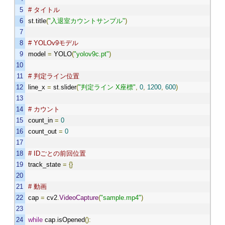
# タイトル
st
.
title
(
"入退室カウントサンプル"
)
# YOLOv9モデル
model
=
YOLO
(
"yolov9c.pt"
)
# 判定ライン位置
line_x
=
st
.
slider
(
"判定ライン X座標"
,
0
,
1200
,
600
)
# カウント
count_in
=
0
count_out
=
0
# IDごとの前回位置
track_state
=
{}
# 動画
cap
=
cv2
.
VideoCapture
(
"sample.mp4"
)
while
cap
.
isOpened
():