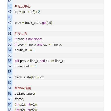
# 足元中心
cx
=
(
x1
+
x2
)
/
2
prev
=
track_state
.
get
(
tid
)
# 左→右
if
prev
is
not
None
:
if
prev
<
line_x
and
cx
>=
line_x
:
count_in
+=
1
elif
prev
>
line_x
and
cx
<=
line_x
:
count_out
+=
1
track_state
[
tid
]
=
cx
# bbox描画
cv2
.
rectangle
(
frame
,
(
int
(
x1
),
int
(
y1
)),
(
int
(
x2
),
int
(
y2
)),