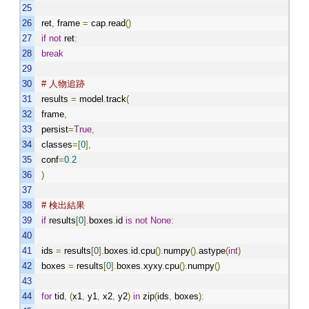
ret
,
frame
=
cap
.
read
()
if
not
ret
:
break
# 人物追跡
results
=
model
.
track
(
frame
,
persist
=
True
,
classes
=[
0
],
conf
=
0.2
)
# 検出結果
if
results
[
0
].
boxes
.
id
is
not
None
:
ids
=
results
[
0
].
boxes
.
id
.
cpu
().
numpy
().
astype
(
int
)
boxes
=
results
[
0
].
boxes
.
xyxy
.
cpu
().
numpy
()
for
tid
,
(
x1
,
y1
,
x2
,
y2
)
in
zip
(
ids
,
boxes
):