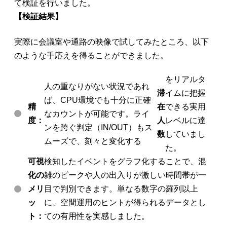
て検証を行いました。
【検証結果】
実際に会議室や通路の映像で試してみたところ、以下
のような手応えを得ることができました。
をリアルタ
人の重なりがない状況であれ
滞
イムに把握
ば、CPU環境でも十分に正確
精
在
できる実用
なカウントが可能です。ライ
度：
人
レベルに達
ンを跨ぐ判定（IN/OUT）もス
数
していまし
ムーズで、刻々と変化する
た。
可視
検知したイベントをグラフ化することで、混
化の
雑のピークや人の出入りが激しい時間帯が一
メリ
目で判別できます。単なる数字の羅列以上
ッ
に、空間運用のヒントが得られるデータとし
ト：
ての有用性を実感しました。